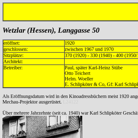
Wetzlar (Hessen), Langgasse 50
eröffnet:
1920
geschlossen:
zwischen 1967 und 1970
Sitzplätze:
370 (1920) - 330 (1940) - 400 (1950
Architekt:
Betreiber:
Paul, später Karl-Heinz St
Otto Teichert 193
Helm. Woeller
E. Schlipköter & Co, Gf: Karl Schl
Als Eröffnungsdatum wird in den Kinoadressbüchern meist 1920 angeg
Mechau-Projektor ausgerüstet.
L24122
Über mehrere Jahrzehnte (seit ca. 1940) war Karl Schlipköter Geschäf