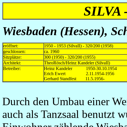
SILVA
Wiesbaden (Hessen),
Sch
eröffnet:
1950 - 1953 (SilvaII) - 320/200 (1958)
geschlossen:
ca. 1960
Sitzplätze:
300 (1950) - 320/200 (1955)
Architekt:
TheoRösch/Heinz Kandeler (SilvaII)
Betreiber:
Heinz Kandeler 1950-30.10.1954
Erich Ewert 2.11.1954-1956
Gerhard Standfest 11.5.1956-
Durch den Umbau einer Werk
auch als Tanzsaal benutzt 
Einwohner zählende Wiesbad