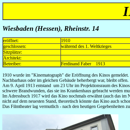
Wiesbaden (Hessen), Rheinstr. 14
eröffnet:
1910
geschlossen:
während des 1. Weltkrieges
Sitzplätze:
Architekt:
Betreiber:
Ferdinand Faber 1913
1910 wurde im "Kinematograph" die Eröffnung des Kinos gemeldet. Sc
Nachbarhaus oder im gleichen Gebäude beherbergt war, bleibt offen
Am 9. April 1913 entstand um 23 Uhr im Projektionsraum des Kinos ei
schwere Brandwunden, das sie ins Krankenhaus gebracht werden mus
Im Adressbuch 1917 wird das Kino nochmals erwähnt (auch das im Nac
nicht auf dem neuesten Stand, theoretisch könnte das Kino auch scho
Das Filmtheater lag vermutlich - nach den heutigen Gegebenheiten zu