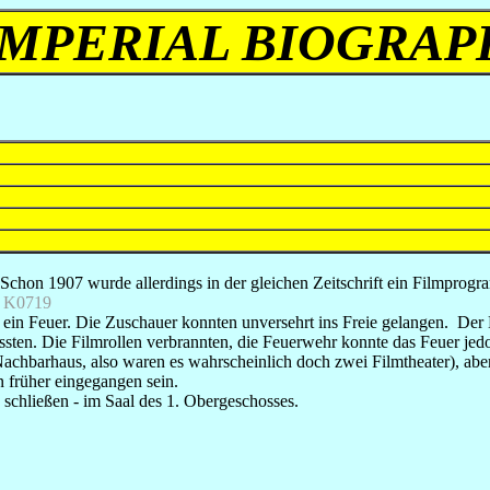
IMPERIAL BIOGRAP
hon 1907 wurde allerdings in der gleichen Zeitschrift ein Filmprogra
.
K0719
n Feuer. Die Zuschauer konnten unversehrt ins Freie gelangen. Der Be
sten. Die Filmrollen verbrannten, die Feuerwehr konnte das Feuer j
hbarhaus, also waren es wahrscheinlich doch zwei Filmtheater), aber
n früher eingegangen sein.
 schließen - im Saal des 1. Obergeschosses.