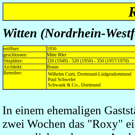
Witten
(Nordrhein-Westf
eröffnet:
1950
geschlossen:
Mitte 80er
Sitzplätze:
320 (1949) - 520 (1950) - 350 (1957/1970)
Architekt:
Braun
Betreiber:
Wilhelm Curti, Dortmund-Lüdgendortmund
Paul Schwefer
Schwank & Co., Dortmund
In einem ehemaligen Gastst
zwei Wochen das "Roxy" ein