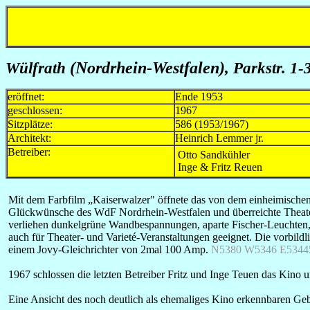
Wülfrath
(Nordrhein-Westfalen)
, Parkstr. 1-
eröffnet:
Ende 1953
geschlossen:
1967
Sitzplätze:
586 (1953/1967)
Architekt:
Heinrich Lemmer jr.
Betreiber:
Otto Sandkühler
Inge & Fritz Reuen
Mit dem Farbfilm „Kaiserwalzer" öffnete das von dem einheimischen A
Glückwünsche des WdF Nordrhein-Westfalen und überreichte Theateri
verliehen dunkelgrüne Wandbespannungen, aparte Fischer-Leuchten, 
auch für Theater- und Varieté-Veranstaltungen geeignet. Die vorb
einem Jovy-Gleichrichter von 2mal 100 Amp.
N5380 W5346 E5344
1967 schlossen die letzten Betreiber Fritz und Inge Teuen das Kino u
Eine Ansicht des noch deutlich als ehemaliges Kino erkennbaren Ge