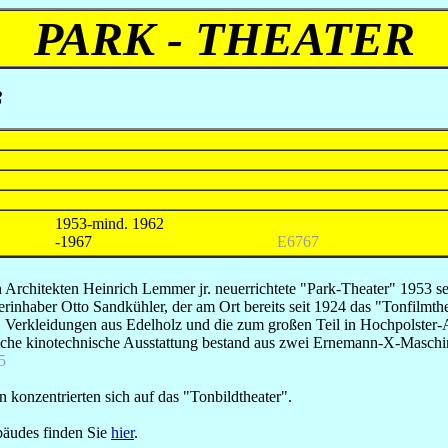
PARK - THEATER
3
1953-mind. 1962
-1967
E6767
rchitekten Heinrich Lemmer jr. neuerrichtete "Park-Theater" 1953 sein
nhaber Otto Sandkühler, der am Ort bereits seit 1924 das "Tonfilmth
Verkleidungen aus Edelholz und die zum großen Teil in Hochpolster-A
ildliche kinotechnische Ausstattung bestand aus zwei Ernemann-X-Ma
5
n konzentrierten sich auf das "Tonbildtheater".
bäudes finden Sie
hier
.