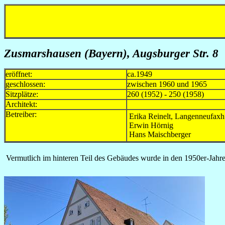
Zusmarshausen (Bayern), Augsburger Str. 8
eröffnet:
ca.1949
geschlossen:
zwischen 1960 und 1965
Sitzplätze:
260 (1952) - 250 (1958)
Architekt:
Betreiber:
Erika Reinelt, Langenneufax
Erwin Hörnig
Hans Maischberger
Vermutlich im hinteren Teil des Gebäudes wurde in den 1950er-Jahren