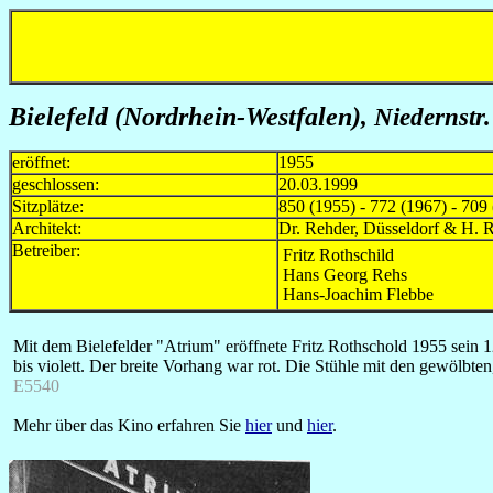
Bielefeld
(Nordrhein-Westfalen)
, Niedernstr
eröffnet:
1955
geschlossen:
20.03.1999
Sitzplätze:
850 (1955) - 772 (1967) - 709
Architekt:
Dr. Rehder, Düsseldorf & H. R
Betreiber:
Fritz Rothschild
Hans Georg Rehs
Hans-Joachim Flebbe
Mit dem Bielefelder "Atrium" eröffnete Fritz Rothschold 1955 sein
bis violett. Der breite Vorhang war rot. Die Stühle mit den gewö
E5540
Mehr über das Kino erfahren Sie
hier
und
hier
.