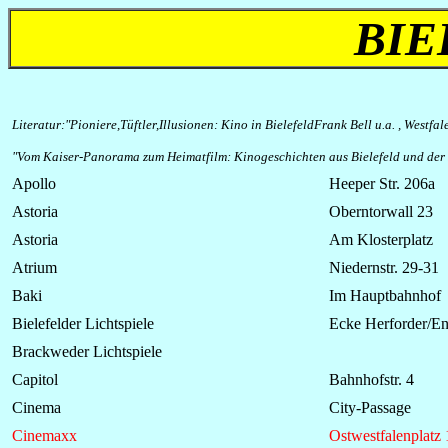
BIE
Literatur:"Pioniere,Tüftler,Illusionen: Kino in BielefeldFrank Bell u.a. , Westfa
"Vom Kaiser-Panorama zum Heimatfilm: Kinogeschichten aus Bielefeld und der
Apollo
Heeper Str. 206a
Astoria
Oberntorwall 23
Astoria
Am Klosterplatz
Atrium
Niedernstr. 29-31
Baki
Im Hauptbahnhof
Bielefelder
Lichtspiele
Ecke Herforder/En
Brackweder
Lichtspiele
Capitol
Bahnhofstr. 4
Cinema
City-Passage
Cinemaxx
Ostwestfalenplatz 