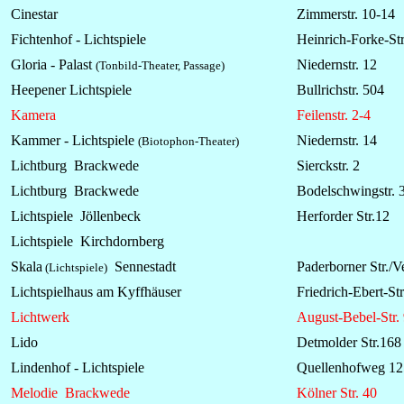
Cinestar
Zimmerstr. 10-14
Fichtenhof -
Lichtspiele
Heinrich-Forke-Str
Gloria - Palast
Niedernstr. 12
(Tonbild-Theater, Passage)
Heepener Lichtspiele
Bullrichstr. 504
Kamera
Feilenstr. 2-4
Kammer -
Lichtspiele
Niedernstr. 14
(Biotophon-Theater)
Lichtburg Brackwede
Sierckstr. 2
Lichtburg Brackwede
Bodelschwingstr. 
Lichtspiele Jöllenbeck
Herforder Str.12
Lichtspiele Kirchdornberg
Skala
Sennestadt
Paderborner Str./Ve
(Lichtspiele)
Lichtspielhaus am Kyffhäuser
Friedrich-Ebert-Str
Lichtwerk
August-Bebel-Str.
Lido
Detmolder Str.168
Lindenhof - Lichtspiele
Quellenhofweg 12
Melodie Brackwede
Kölner Str. 40