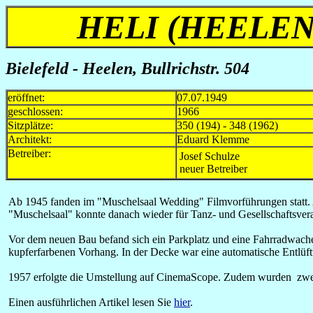
HELI (HEELEN
Bielefeld - Heelen, Bullrichstr. 504
eröffnet:
07.07.1949
geschlossen:
1966
Sitzplätze:
350 (194) - 348 (1962)
Architekt:
Eduard Klemme
Betreiber:
Josef Schulze
neuer Betreiber
Ab 1945 fanden im "Muschelsaal Wedding" Filmvorführungen statt. A
"Muschelsaal" konnte danach wieder für Tanz- und Gesellschaftsver
Vor dem neuen Bau befand sich ein Parkplatz und eine Fahrradwache
kupferfarbenen Vorhang. In der Decke war eine automatische Entlüf
1957 erfolgte die Umstellung auf CinemaScope. Zudem wurden zwei 
Einen ausführlichen Artikel lesen Sie
hier
.