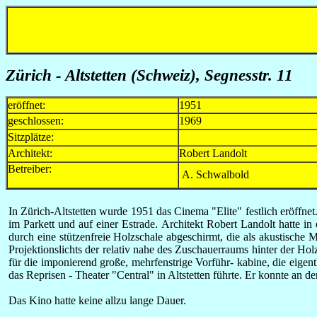
Zürich - Altstetten (Schweiz), Segnesstr. 11
eröffnet:
1951
geschlossen:
1969
Sitzplätze:
Architekt:
Robert Landolt
Betreiber:
A. Schwalbold
In Zürich-Altstetten wurde 1951 das Cinema "Elite" festlich eröffn
im Parkett und auf einer Estrade. Architekt Robert Landolt hatte 
durch eine stützenfreie Holzschale abgeschirmt, die als akustische
Projektionslichts der relativ nahe des Zuschauerraums hinter der H
für die imponierend große, mehrfenstrige Vorführ- kabine, die eigen
das Reprisen - Theater "Central" in Altstetten führte. Er konnte a
Das Kino hatte keine allzu lange Dauer.