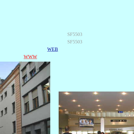
SF5503
SF5503
WEB
WWW