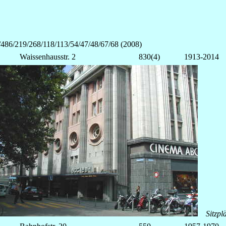
9/486/219/268/118/113/54/47/48/67/68
(2008)
Waissenhausstr. 2
830(4)
1913-2014
Sitzpl