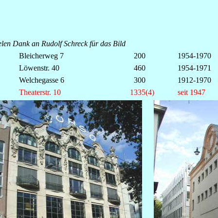
elen Dank an Rudolf Schreck für das Bild
Bleicherweg 7
200
1954-1970
Löwenstr. 40
460
1954-1971
Welchegasse 6
300
1912-1970
Theaterstr. 10
1335(4)
seit 1947