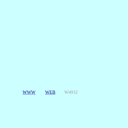
WWW
WEB
W4932