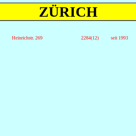
ZÜRICH
Heinrichstr. 269
2284(12)
seit 1993