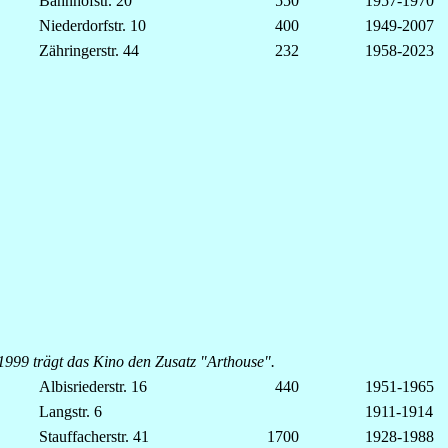
Bahnhofstr. 20
550
1957-1970
Niederdorfstr. 10
400
1949-2007
Zähringerstr. 44
232
1958-2023
 1999 trägt das Kino den Zusatz "Arthouse".
Albisriederstr. 16
440
1951-1965
Langstr. 6
1911-1914
Stauffacherstr. 41
1700
1928-1988