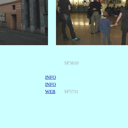
SF5610
INFO
INFO
WEB
SF5711