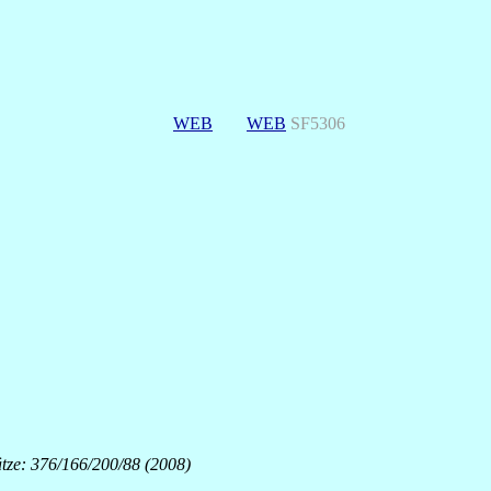
WEB
WEB
SF5306
ätze: 376/166/200/88 (2008)