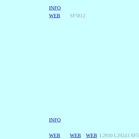
INFO
WEB
SF5812
INFO
WEB
WEB
WEB
L2930 L29243 SF5