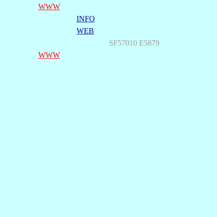
WWW
INFO
WEB
SF57010 E5879
WWW