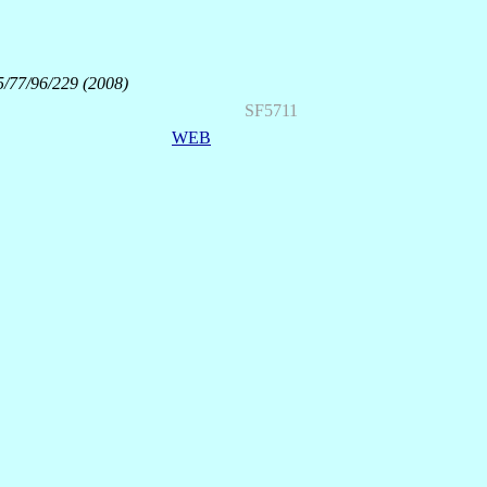
55/77/96/229 (2008)
SF5711
WEB