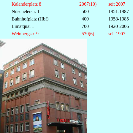
Kalanderplatz 8
2067(10)
seit 2007
Nüschelerstr. 1
500
1951-1987
Bahnhofplatz (Hbf)
400
1958-1985
Limatquai 1
700
1920-2006
Weinbergstr. 9
539(6)
seit 1907