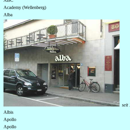
ABC
Academy (Wellenberg)
Alba
seit
Albis
Apollo
Apollo