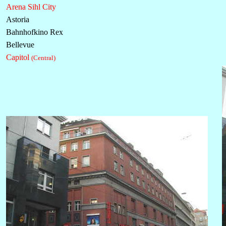
Arena Sihl City
Astoria
Bahnhofkino Rex
Bellevue
Capitol
(Central)